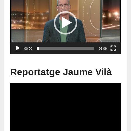
de
vídeo
00:00
01:09
Reportatge Jaume Vilà