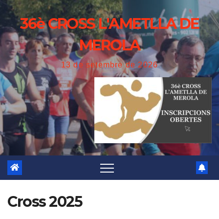
Skip
36è CROSS L'AMETLLA DE
to
content
MEROLA
13 de setembre de 2026
Cross 2025